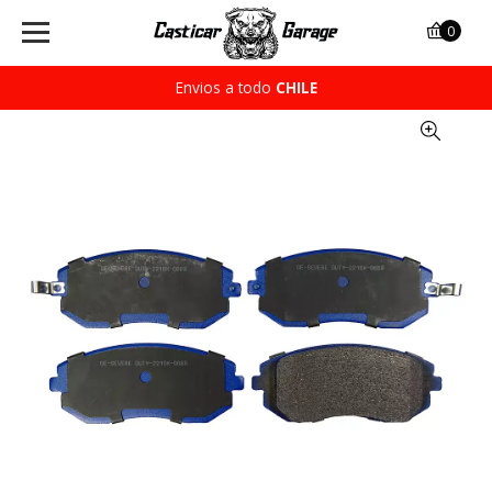
0
Envios a todo
CHILE