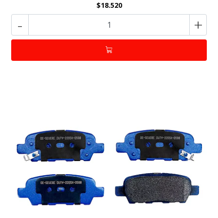
$18.520
-
+