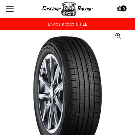
0
Envios a todo
CHILE