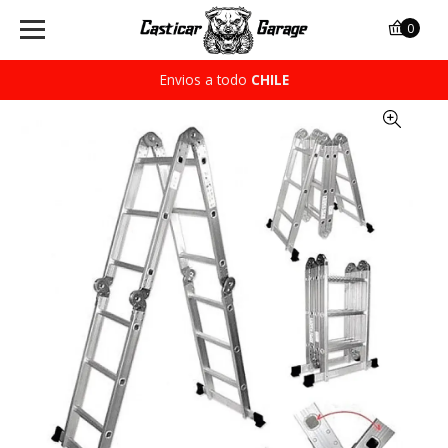
0
Envios a todo
CHILE