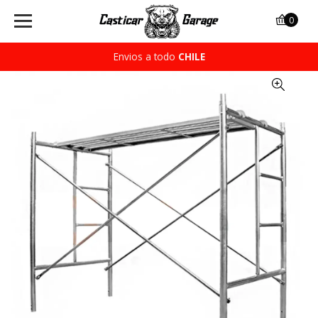
0
Envios a todo
CHILE