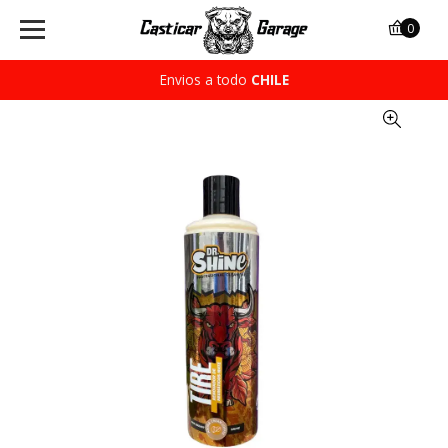
0
Envios a todo
CHILE