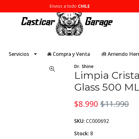
Envios a todo
CHILE
Servicios
🚘 Compra y Venta
🧰 Arriendo He
Dr. Shine
Limpia Crista
Glass 500 M
$8.990
$11.990
SKU:
CC000692
Stock:
8