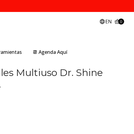
EN
0
rramientas
📆 Agenda Aquí
les Multiuso Dr. Shine
L