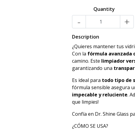
Quantity
-
+
Description
¿Quieres mantener tus vidr
Con la
fórmula avanzada d
camino. Este
limpiador vers
garantizando una
transpar
Es ideal para
todo tipo de 
fórmula sensible asegura u
impecable y reluciente
. A
que limpies!
Confía en Dr. Shine Glass 
¿CÓMO SE USA?