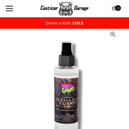
0
Envios a todo
CHILE