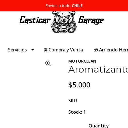
Envios a todo
CHILE
Servicios
🚘 Compra y Venta
🧰 Arriendo He
MOTORCLEAN
Aromatizante
$5.000
SKU:
Stock:
1
Quantity