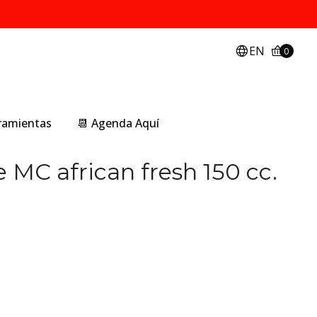
EN
0
rramientas
📆 Agenda Aquí
 MC african fresh 150 cc.