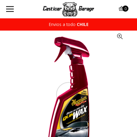
0
Envios a todo
CHILE