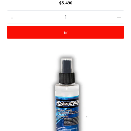
$5.490
-
+