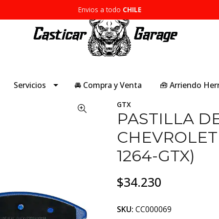
Envios a todo
CHILE
Servicios
🚘 Compra y Venta
🧰 Arriendo He
GTX
PASTILLA D
CHEVROLET /
1264-GTX)
$34.230
SKU:
CC000069