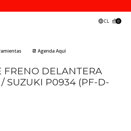
CL
0
rramientas
📆 Agenda Aquí
E FRENO DELANTERA
 SUZUKI P0934 (PF-D-