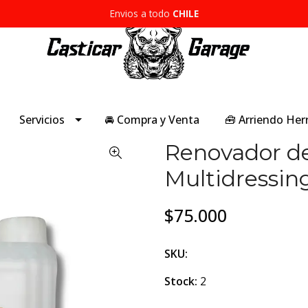
Envios a todo
CHILE
Servicios
🚘 Compra y Venta
🧰 Arriendo He
Renovador de
Multidressin
$75.000
SKU:
Stock:
2