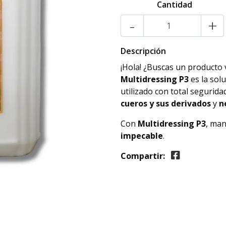
Cantidad
-
+
Descripción
¡Hola! ¿Buscas un producto v
Multidressing P3
es la sol
utilizado con total segurid
cueros y sus derivados
y
n
Con
Multidressing P3
, man
impecable
.
Compartir: