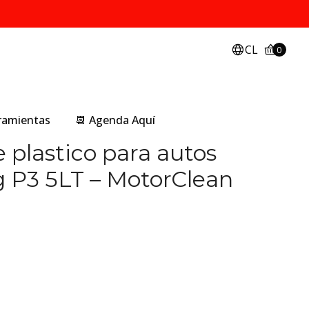
CL
0
rramientas
📆 Agenda Aquí
 plastico para autos
g P3 5LT – MotorClean