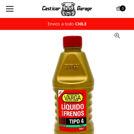
0
Envios a todo
CHILE