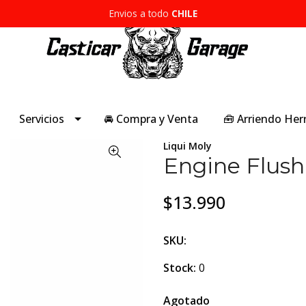
Envios a todo
CHILE
Servicios
🚘 Compra y Venta
🧰 Arriendo He
Liqui Moly
Engine Flush
$13.990
SKU:
Stock:
0
Agotado