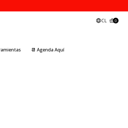
CL
0
rramientas
📆 Agenda Aquí