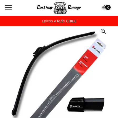
0
Envios a todo
CHILE