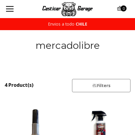
0
Envios a todo
CHILE
mercadolibre
4 Product(s)
Filters