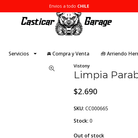
Envios a todo
CHILE
Servicios
🚘 Compra y Venta
🧰 Arriendo He
Vistony
Limpia Parabr
$2.690
SKU:
CC000665
Stock:
0
Out of stock