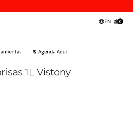
EN
0
rramientas
📆 Agenda Aquí
isas 1L Vistony