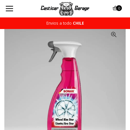
0
Envios a todo
CHILE