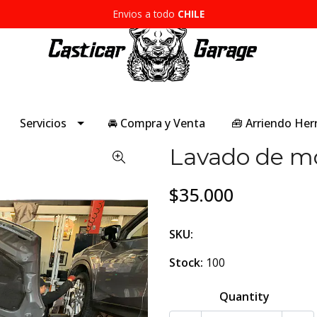
Envios a todo
CHILE
Servicios
🚘 Compra y Venta
🧰 Arriendo He
Lavado de mo
$35.000
SKU:
Stock:
100
Quantity