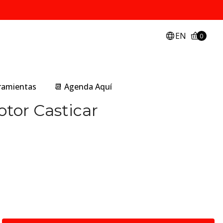
EN
0
rramientas
📆 Agenda Aquí
tor Casticar