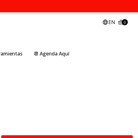
EN
0
rramientas
📆 Agenda Aquí