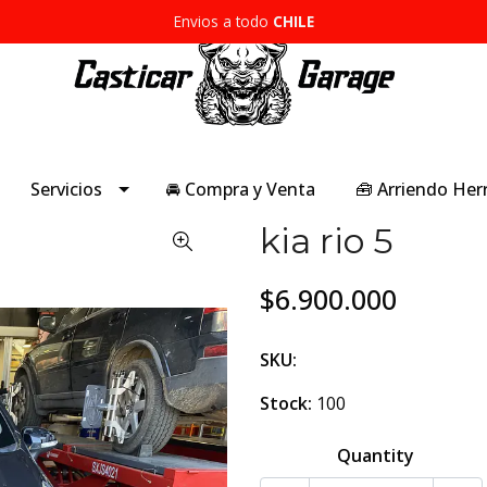
Envios a todo
CHILE
Servicios
🚘 Compra y Venta
🧰 Arriendo He
kia rio 5
$6.900.000
SKU:
Stock:
100
Quantity