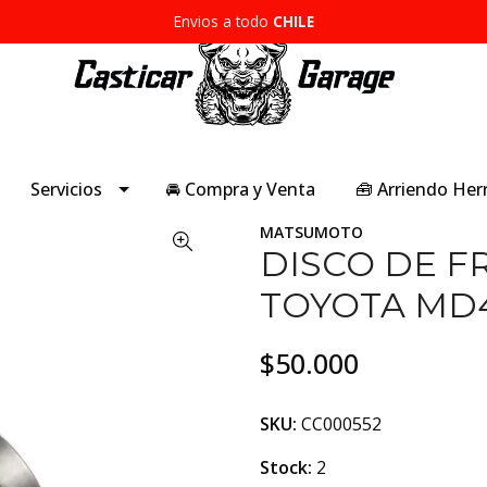
Envios a todo
CHILE
Servicios
🚘 Compra y Venta
🧰 Arriendo He
MATSUMOTO
DISCO DE 
TOYOTA MD45
$50.000
SKU:
CC000552
Stock:
2