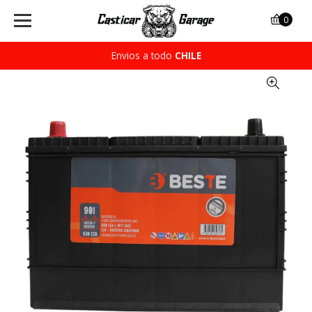
0
Envios a todo
CHILE