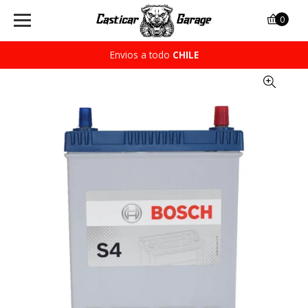
0
Envios a todo
CHILE