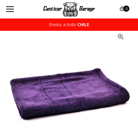
0
Envios a todo
CHILE