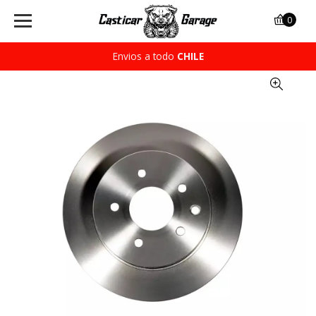
0
Envios a todo
CHILE