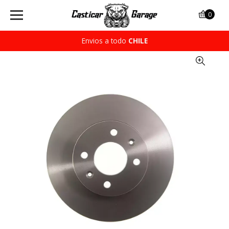
0
Envios a todo
CHILE