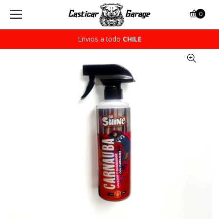
0
Envios a todo
CHILE