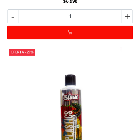
$6.990
-
+
OFERTA -25%