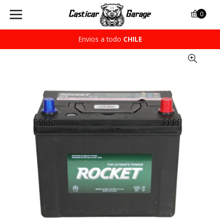
0
Envios a todo
CHILE