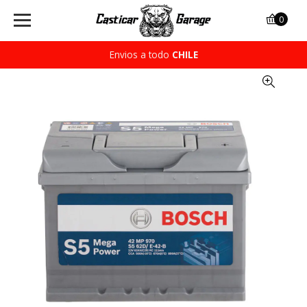
0
Envios a todo
CHILE