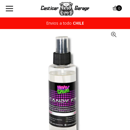
0
Envios a todo
CHILE