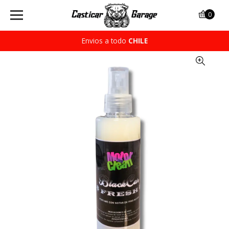
0
Envios a todo
CHILE