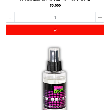
$5.000
-
+