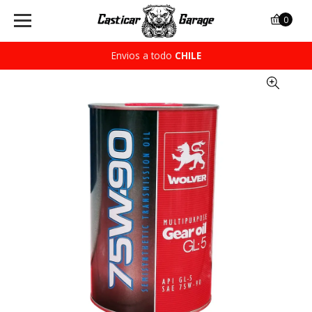
0
Envios a todo
CHILE